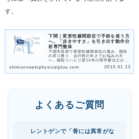
す。
下関｜変形性膝関節症で手術を迷う方
へ。「歩きやすさ」を引き出す動作分
析専門整体
下関市長府で変形性膝関節症の痛み、階段
の昇り降り、歩行時の辛さでお悩みの方
へ。病院リハビリ歴14年の理学療法士が、
あなたの歩き方を「動作分析専門整体」の
2015.01.13
shimonosekiphysicalplus.com
視点で徹底評価。膝の軟骨が減っていて
も、全身の連動性を整えることで物理的な
負担は減らせます。手術を迷われている方
は、まずはご自身の「痛まない動かし方」
をご相談ください。
よくあるご質問
レントゲンで「骨には異常がな