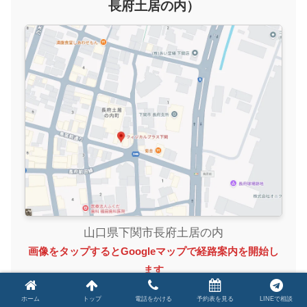
長府土居の内）
山口県下関市長府土居の内
画像をタップするとGoogleマップで経路案内を開始し
ます
ホーム
トップ
電話をかける
予約表を見る
LINEで相談