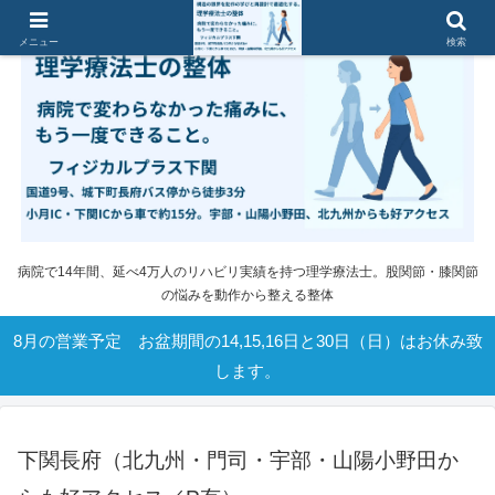
メニュー
検索
病院で14年間、延べ4万人のリハビリ実績を持つ理学療法士。股関節・膝関節
の悩みを動作から整える整体
8月の営業予定 お盆期間の14,15,16日と30日（日）はお休み致
します。
下関長府（北九州・門司・宇部・山陽小野田か