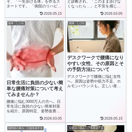
そ、「一生歩ける体」を作るス
と診断され、「このまま歩けな
タートです。 「病院のリハビリ
くなったら…」と不安を感じて
が終わったけれど、まだ歩くの
いませんか。フィジカルプラス
2026.05.15
2026.03.05
が怖い……」 「先生からは『も
下関では、股関節そのものだけ
う十分』と言われたが、趣味の
でなく、立ち方・座り方・歩き
腰痛・しびれ
腰痛・しびれ
旅行には程遠い」 下関で手術や
方など日常の姿勢と動作に着目
入院を経験された方から、こう
し、可動範囲の確認・体幹機能
した「リハ...
のサポート・歩行指導を通し
て、毎日の暮らしを少しずつ整
えていくお手伝いをしていま
す。
デスクワークで腰痛になり
やすい女性、その原因とそ
の予防方法について
デスクワークで腰痛に悩む女性
へ。原因は姿勢や筋力不足、ホ
日常生活に負担の少ない簡
ルモンバランスも。正しい座り
単な腰痛対策について考え
方、休憩、運動で対策！下関市
てみませんか？
の専門家が姿勢改善、筋肉ケ
ア、運動指導でサポート。腰痛
腰痛に悩む3000万人の方へ。日
知らずの快適生活を！
常生活に負担の少ない簡単対策
を紹介。原因特定、姿勢改善、
足踏み運動、ストレス管理で腰
2026.03.05
2026.05.15
痛予防。下関市の専門家がサポ
ート。無理なく続けられる腰痛
股関節の痛み・臼蓋形成不全
股関節の痛み・臼蓋形成不全
対策で快適な毎日を！