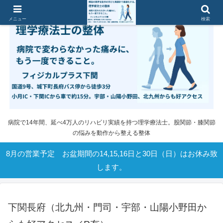
メニュー
検索
病院で14年間、延べ4万人のリハビリ実績を持つ理学療法士。股関節・膝関節
の悩みを動作から整える整体
8月の営業予定 お盆期間の14,15,16日と30日（日）はお休み致
します。
下関長府（北九州・門司・宇部・山陽小野田か