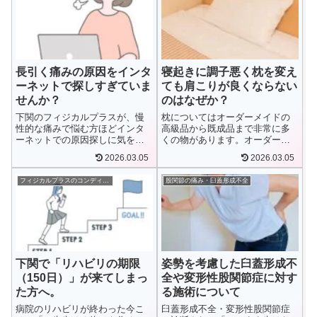
長引く痛みの原因をインタ
寝起きに調子悪く枕を変え
ーネットで探しすぎていま
ても肩こりが良くならない
せんか？
のはなぜか？
下関のフィジカルプラスが、慢
枕についてはオーダーメイドの
性的な痛みで悩む方ほどインタ
高級品から既成品まで非常に多
ーネットでの原因探しに気をつ
くの物があります。オーダーメ
けたい理由を解説。検索が不安
イドのものだと2万円〜3万円位
2026.03.05
2026.03.05
を強めて痛みを感じやすくする
するものもあるようです。この
仕組みや、医療機関での診断の
金額を考えると勇気が必要にな
フィジカルプラスのコンディショニング情報・お知らせ
股関節の痛み・臼蓋形成不全
大切さ、原因がはっきりしない
る金額だと思います。ところが
痛みには姿勢や動作の見直しが
自分のカラダにあわせた枕を作
役立つこと、コンディショニン
ったのにうまく寝起きの痛みが
グコースでサポートしている内
すっきりしない方がおられま
容をご紹介します。
す。
下関で「リハビリの期限
姿勢を考慮した臼蓋形成不
（150日）」が来てしまっ
全や変形性股関節症に対す
た方へ。
る施術について
病院のリハビリが終わった今こ
臼蓋形成不全・変形性股関節症