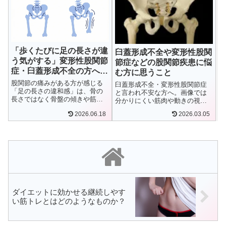
「歩くたびに足の長さが違
臼蓋形成不全や変形性股関
う気がする」変形性股関節
節症などの股関節疾患に悩
症・臼蓋形成不全の方へ｜
む方に思うこと
歩きにくさの原因と動作コ
股関節の痛みがある方が感じる
臼蓋形成不全・変形性股関節症
ンディショニング｜下関
「足の長さの違和感」は、骨の
と言われ不安な方へ。画像では
長さではなく骨盤の傾きや筋力
分かりにくい筋肉や動きの視
のアンバランスが原因のことが
点、手術の前に整理したいポイ
2026.06.18
2026.03.05
ほとんどです。補高の前にやる
ントと日常の工夫をまとめま
べきこと、歩き方のクセと改善
す。
のアプローチを下関の理学療法
士が解説します。
ダイエットに効かせる継続しやす
い筋トレとはどのようなものか？