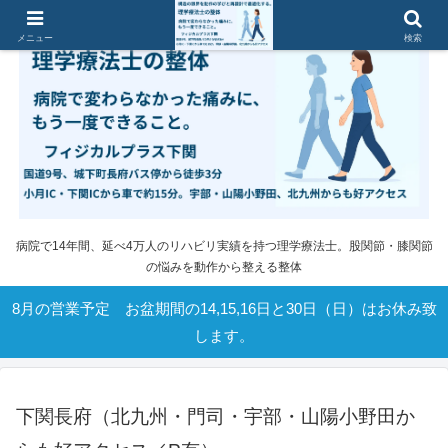
メニュー
検索
病院で14年間、延べ4万人のリハビリ実績を持つ理学療法士。股関節・膝関節
の悩みを動作から整える整体
8月の営業予定 お盆期間の14,15,16日と30日（日）はお休み致
します。
下関長府（北九州・門司・宇部・山陽小野田か