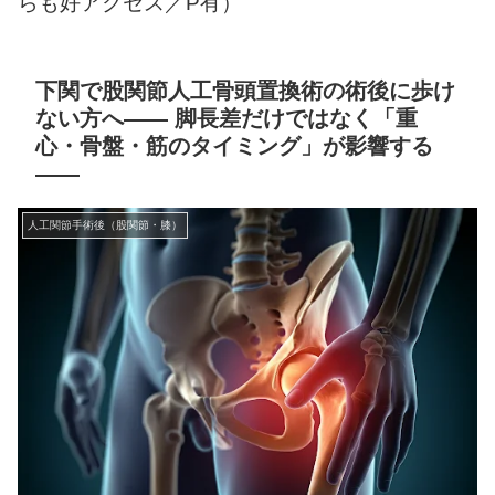
らも好アクセス／P有）
下関で股関節人工骨頭置換術の術後に歩け
ない方へ—— 脚長差だけではなく「重
心・骨盤・筋のタイミング」が影響する
——
人工関節手術後（股関節・膝）