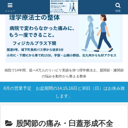
メニュー
検索
病院で14年間、延べ4万人のリハビリ実績を持つ理学療法士。股関節・膝関節
の悩みを動作から整える整体
8月の営業予定 お盆期間の14,15,16日と30日（日）はお休み致
します。
股関節の痛み・臼蓋形成不全