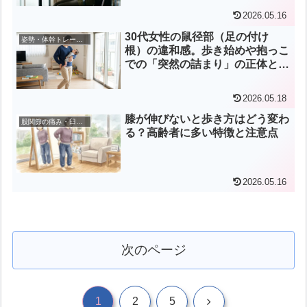
2026.05.16
30代女性の鼠径部（足の付け
姿勢・体幹トレーニング
根）の違和感。歩き始めや抱っこ
での「突然の詰まり」の正体と
は？
2026.05.18
膝が伸びないと歩き方はどう変わ
股関節の痛み・臼蓋形成不全
る？高齢者に多い特徴と注意点
2026.05.16
次のページ
次
1
2
5