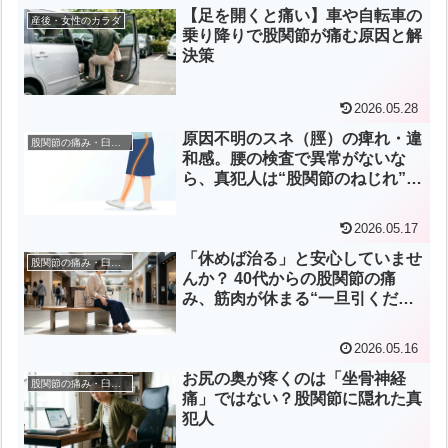
【足を開くと痛い】車や自転車の
産後・女性のカラダ
乗り降りで股関節が痛む原因と解
決策
2026.05.28
原因不明のスネ（脛）の痺れ・違
股関節の痛み・臼蓋形成不全
和感。腰の検査で異常がないな
ら、真犯人は“股関節のねじれ”に
あるかも？
2026.05.17
「休めば治る」と安心していませ
股関節の痛み・臼蓋形成不全
んか？ 40代からの股関節の痛
み、筋肉が休まる“一旦引くだ
け”のサインにご注意を
2026.05.16
お尻の奥が疼くのは「坐骨神経
股関節の痛み・臼蓋形成不全
痛」ではない？股関節に隠れた真
犯人